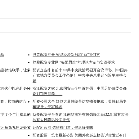
根基
股票配资注册 智能经济新形态“新”向何方
炒股配资专业网 “极限思维”的理论内涵与实践要求
维嘉孙浩联手，让多
配资企业排名前十 中共中央政治局召开会议 审议《中国共
产党地方委员会工作条例》 中共中央总书记习近平主持会
议
意停火但以色列必须
浙江配资之家 北京国安三个申诉判罚，中国足协裁委会都
说判罚没问题……
千套：楼市的信心，
配资公司大全 疑似大量特朗普访华物资抵京，美特勤局专
车现身，专家解读
大学？今年门槛真的
我要配资平台查询 江南华南将有较强降水&#32;新疆甘肃等
地有大风降温沙尘天气
洪河桥第九届龙虾节
证配所官网 选醋有门道，健康好滋味
配资股票一览表最新公告 美团外卖必点榜告诉你附近有什