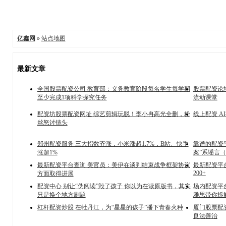
亿鑫网
»
站点地图
最新文章
全国股票配资公司 教育部：义务教育阶段每名学生每学期
股票配资论
至少完成1项科学探究任务
流动课堂
配资坊股票配资网址 综艺剪辑玩脱！李小冉高光全删，粉
线上配资 
丝怒讨镜头
郑州配资服务 三大指数齐涨，小米涨超1.7%，B站、快手
靠谱的配资
涨超1%
案”系谣言（20
最新配资平台查询 美官员：美伊在谈判结束战争框架协议
最新配资平台
200+
方面取得进展
配资中心 别让“伪阅读”毁了孩子 你以为在读原版书，其实
场内配资平台
只是换个地方刷题
雅思带你拆
杠杆配资炒股 在牡丹江，为“星星的孩子”播下青春火种
厦门股票配资
良法善治