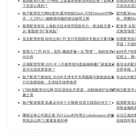
股票配资行业门户网站 上坂堇将要参加摔跤比赛？是喝大
炒股如何配资
了还是认真的？
万花光后流
散户配资官方网站查询 疆鸿智能EtherCAT转Ethernet/IP网
股市配资a
关：汇川PLC×施耐德伺服的协议破壁之桥
布，荣耀Mag
股票配资资讯 上海航天技术研究院陈筠力：商业航天要
配资界 头部
从“看图画”到“算风险”
式教育场景”
安全配资炒股 棕色尘埃2 PC支付页面跳转失败全方案详解
炒股配资咨
早苗！中国
股票入门 乔-科尔：若昂-佩德罗像一头“野兽”，他的技术十
如何开户炒
分出色
征程上，每
正规配资官网 2026 年 3 月推荐地沟盖板钢格栅厂家难道不
最安全的配资
是河北优筑更靠谱？
交即审核，
散户配资下载地址 2026年天津专车专用裁膜与新能源改装
专业杠杆配资
TOP选择指南：天津炫车地带推荐
178炒股配资论坛网 苏杭湿地生态资源，动植物保护自然野
南京配资开
趣之美
散户配资股票 私募业马年十大预测 投资主线指向何方？
股票配资首
传统金融机
哪家证券公司最正规 为什么ins时尚博主celinebramsen 的极
合法正规的
简风这么绝?三要素直接封神
连续四年受