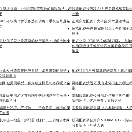
心 避坑指南！4个居家语言引导的错误做法，很
股票配资技巧和方法 产后妈妈练完瑜
犯
一晚
2026考场防作弊设备选购攻略｜手机信号屏蔽
正规实盘配资十大平台 第六届消博会：
荐
恒指配资开户 国家医保局：全周期全
秩序
资 让孩子爱上吃蔬菜的秘密菜单：浙师大附小
配资公司100强 萨拉赫确认离队，九
餐
作为顶级杀手他凭借四次英超金靴和25
敬重
台排名 杜锋深夜回应质疑，多角度强硬辩护，
配资114门户网 皇马逆转马竞！真相
位稳如泰山
台网 被男同学怼：你穿成这样是勾搭我呢？会
网络配资炒股 石头奇迹怀旧服的哪些
崇
网最新 中国游客在韩国地铁站偶遇辛弃疾诗
贵阳股票配资公司 境外信用卡哪个银
内地铁学习
安信用卡，优惠更多，着数更多
年婚姻被23岁小三打散，儿子自杀后，她提的离
实盘股票配资公司 从古典诗词看古人
三崩溃
给长辈选斗地主：别只看“经典”，三个细节才关
股票配资平台开户 STORM TOYS 街头
马套装 1/12可动人偶