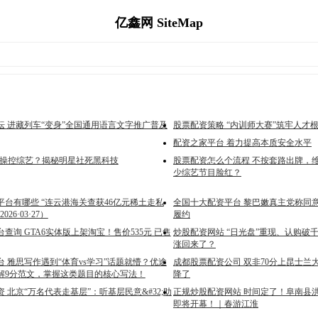
亿鑫网 SiteMap
坛 进藏列车“变身”全国通用语言文字推广普及
股票配资策略 “内训师大赛”筑牢人才
配资之家平台 着力提高本质安全水平
AI操控综艺？揭秘明星社死黑科技
股票配资怎么个流程 不按套路出牌，
少综艺节目脸红？
平台有哪些 “连云港海关查获46亿元稀土走私
全国十大配资平台 黎巴嫩真主党称同
26·03·27）
履约
查询 GTA6实体版上架淘宝！售价535元 已售
炒股配资网站 “日光盘”重现、认购破
涨回来了？
 雅思写作遇到“体育vs学习”话题就懵？优途
成都股票配资公司 双非70分上昆士兰
解9分范文，掌握这类题目的核心写法！
降了
 北京“万名代表走基层”：听基层民意&#32;助
正规炒股配资网站 时间定了！阜南县
即将开幕！｜春游江淮