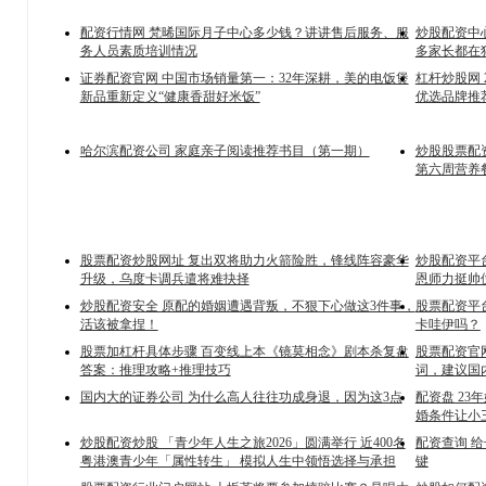
配资行情网 梵晞国际月子中心多少钱？讲讲售后服务、服
炒股配资中
务人员素质培训情况
多家长都在
证券配资官网 中国市场销量第一：32年深耕，美的电饭煲
杠杆炒股网 
新品重新定义“健康香甜好米饭”
优选品牌推
哈尔滨配资公司 家庭亲子阅读推荐书目（第一期）
炒股股票配
第六周营养
股票配资炒股网址 复出双将助力火箭险胜，锋线阵容豪华
炒股配资平
升级，乌度卡调兵遣将难抉择
恩师力挺帅
炒股配资安全 原配的婚姻遭遇背叛，不狠下心做这3件事，
股票配资平
活该被拿捏！
卡哇伊吗？
股票加杠杆具体步骤 百变线上本《镜莫相念》剧本杀复盘
股票配资官
答案：推理攻略+推理技巧
词，建议国
国内大的证券公司 为什么高人往往功成身退，因为这3点
配资盘 23
婚条件让小
炒股配资炒股 「青少年人生之旅2026」圆满举行 近400名
配资查询 
粤港澳青少年「属性转生」 模拟人生中领悟选择与承担
键