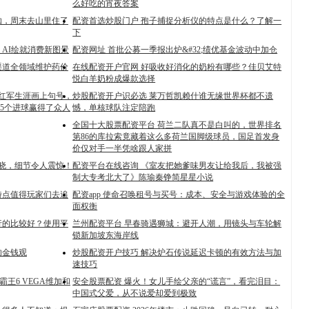
么好吃的宵夜答案
伽，周末去山里住了
配资首选炒股门户 孢子捕捉分析仪的特点是什么？了解一
下
AI绘就消费新图景
配资网址 首批公募一季报出炉&#32;绩优基金波动中加仓
渠道全领域维护药价
在线配资开户官网 好吸收好消化的奶粉有哪些？佳贝艾特
悦白羊奶粉成爆款选择
年红军生涯画上句号，
炒股配资开户识必选 莱万哲凯赖什谁无缘世界杯都不遗
5个进球赢得了众人
憾，单核球队注定陪跑
全国十大股票配资平台 荷兰二队真不是白叫的，世界排名
第86的库拉索竟藏着这么多荷兰国脚级球员，国足首发身
价仅对手一半凭啥跟人家拼
揭晓，细节令人震惊！
配资平台在线咨询 《室友把她爹味男友让给我后，我被强
制大专考北大了》陈瑜秦铮简星星小说
特点值得玩家们去追
配资app 使命召唤租号与买号：成本、安全与游戏体验的全
面权衡
行的比较好？使用平
兰州配资平台 早春骑遇狮城：避开人潮，用镜头与车轮解
锁新加坡东海岸线
的金钱观
炒股配资开户技巧 解决炉石传说延迟卡顿的有效方法与加
速技巧
霸王6 VEGA维加和
安全股票配资 爆火！女儿手绘父亲的“谎言”，看完泪目：
中国式父爱，从不说爱却爱到极致