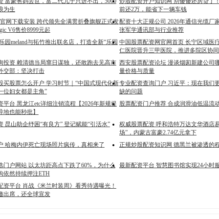
 富豪爸妈去世，富二代儿子只进不出，5000
炒股配资开户知识网 别傻傻还房贷了
浪为生
前还2万，能省下一辆车钱
pp官网下载安装 跨代领先全满贯折叠旗舰正式发
配资十大正规公司 2026年通信光缆
ic V6售价8999元起
张军学通讯部与行业推荐
乐园meland与拓竹推出联名店，打造全新“乐园
中国股票配资网官网首页 长宁区域医
仁医院晋升三甲医院，推进多院区协同
询投资 赖清德当局窜日谋独，还敢跑去见高市
西安股票配资论坛 漫谈烟囱新建公司
外交部：坚决打击
量价格与质量
股买股票怎么开户 学习时节｜“中国式现代化新
专业配资查询门户 习近平：现在我们
一位妇女都是主角”
缺的问题
平台 黑龙江etc详细注销流程【2026年新规提
股票配资门户推荐 合成润滑油低温流
异地也能秒批】
 昆山助企纾困“有良方” 登记赋能“引活水”
权威股票配资 呼和浩特万达文华酒店
场”，内蒙古富豪2.74亿元拿下
户 哈梅内伊死亡现场照片疯传，真相来了
正规炒股配资知识网 德黑兰被渗透的
选门户网站 以太坊距高点下跌了60%，为什么
最新配资平台 智慧图书馆实现24小时
构依然持续押注ETH
配资平台 肖战《米兰时装周》看秀待遇曝光！
邀出席，还全球宣发