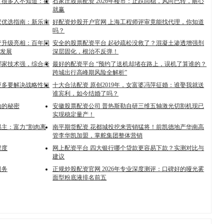
！很多人不知道：提
石家庄股票配资 2026年楼市：止跌回稳，风向已转，耐心
就赢
厂家优选指南：新乐市
好配资炒股开户官网 上海工程师评审竟能找代理，你知道
吗？
疗升级亮相：百年同
安全的股票配资平台 起砂疏松没救了？混凝土渗透增强剂
发展
深层固化，根治不反弹！
哪家技术强，综合考
最好的配资平台 “预约了送机却堵在路上，误机了算谁的？
跨城出行高峰期风险全解析”
更多要解决战略性短
十大合法配资 原创2019年，女富婆冯萍征婚：谁娶我就送
谁宾利，如今结婚了吗？
动的秘密
安徽股票配资公司 普热斯勒自研三维五轴激光切割机现已
实现稳定量产！
易主：富力“割肉离
南平期货配资 花都城投挖来营销猛将！前凯德地产华南高
管李华凯加盟，掌舵集团整体营销
程度
网上配资平台 四大银行哪个贷款更容易下款？实测对比与
建议
服务
正规炒股配资官网 2026年专业深度测评：口碑好的哑光雾
面型粉底液排名前五