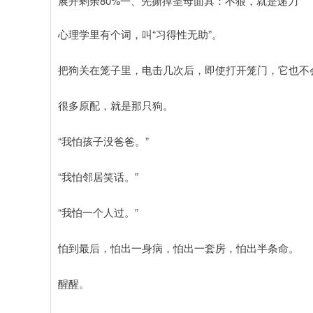
展开剩余80%一、先撕掉圣母面具：不狠，就是递刀
心理学里有个词，叫“习得性无助”。
把狗关在笼子里，电击几次后，即使打开笼门，它也不
很多原配，就是那只狗。
“我怕孩子没爸爸。”
“我怕邻居笑话。”
“我怕一个人过。”
怕到最后，怕出一身病，怕出一套房，怕出半条命。
醒醒。