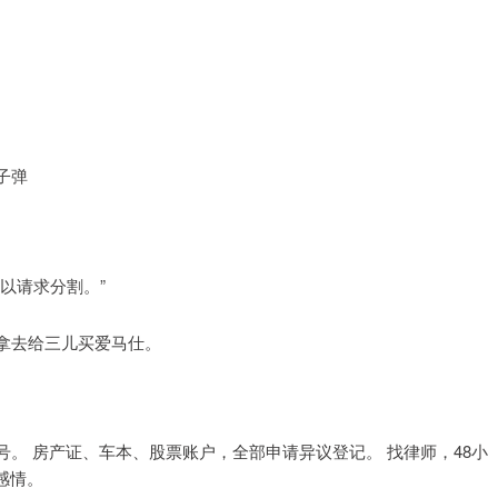
子弹
以请求分割。”
拿去给三儿买爱马仕。
。 房产证、车本、股票账户，全部申请异议登记。 找律师，48小
感情。