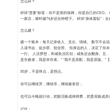
怎么碎？
碎掉“贤妻”标签：你不是谁的保姆，你是自己的CEO。 
一家店，褚时健74岁还在种橙子。 碎掉“身体羞耻”：
怎么建？
建一个账本：每天记录收入、支出、情绪。 数字不会说
入读书会、徒步群、创业营。 你身边的人，决定了你未
一行。 人没梦想，和咸鱼没区别；咸鱼还会翻身。五、彩
是失败者，我是幸存者。” “我不是原配，我是原版。”
50岁，不是终点，是拐点。
你可以继续哭，继续等，继续被拿捏；
也可以今晚就行动，把眼泪换成律师费，把委屈换成房
记住：