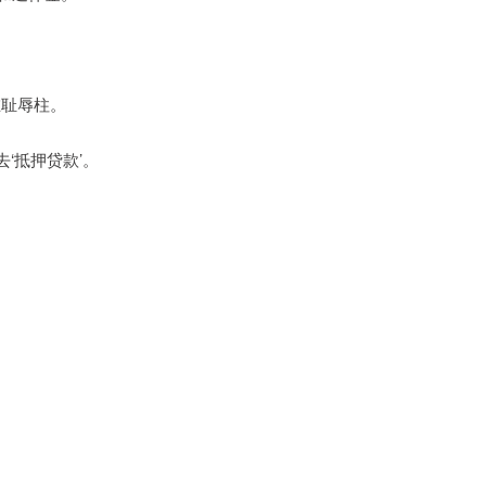
在耻辱柱。
‘抵押贷款’。