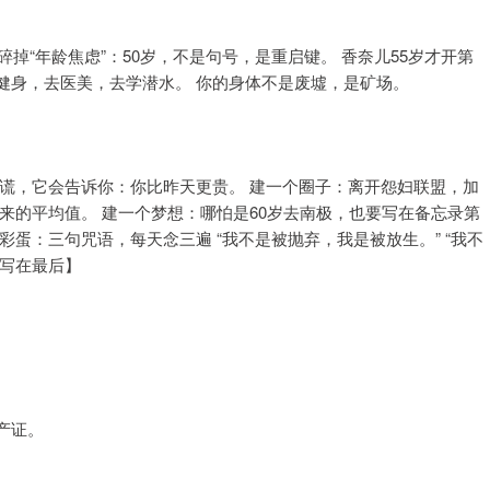
碎掉“年龄焦虑”：50岁，不是句号，是重启键。 香奈儿55岁才开第
去健身，去医美，去学潜水。 你的身体不是废墟，是矿场。
谎，它会告诉你：你比昨天更贵。 建一个圈子：离开怨妇联盟，加
来的平均值。 建一个梦想：哪怕是60岁去南极，也要写在备忘录第
蛋：三句咒语，每天念三遍 “我不是被抛弃，我是被放生。” “我不
【写在最后】
产证。