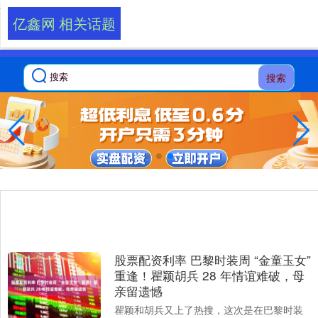
-->
亿鑫网 相关话题
搜索
股票配资利率 巴黎时装周 “金童玉女”
重逢！瞿颖胡兵 28 年情谊难破，母
亲留遗憾
瞿颖和胡兵又上了热搜，这次是在巴黎时装