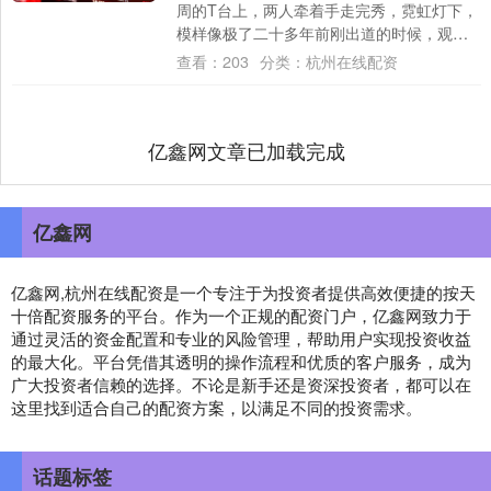
周的T台上，两人牵着手走完秀，霓虹灯下，
模样像极了二十多年前刚出道的时候，观众
席有人喊爷青回股票配资利率，弹幕全在刷
查看：
203
分类：
杭州在线配资
该结婚....
亿鑫网文章已加载完成
亿鑫网
亿鑫网,杭州在线配资是一个专注于为投资者提供高效便捷的按天
十倍配资服务的平台。作为一个正规的配资门户，亿鑫网致力于
通过灵活的资金配置和专业的风险管理，帮助用户实现投资收益
的最大化。平台凭借其透明的操作流程和优质的客户服务，成为
广大投资者信赖的选择。不论是新手还是资深投资者，都可以在
这里找到适合自己的配资方案，以满足不同的投资需求。
话题标签