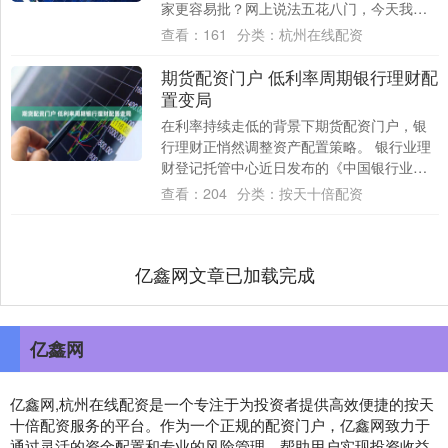
家更容易批？网上说法五花八门，今天我直
接用最新信息给你掰扯清楚——没有绝对
查看：
161
分类：
杭州在线配资
的“最容易”....
期货配资门户 低利率周期银行理财配
置变局
在利率持续走低的背景下期货配资门户，银
行理财正悄然调整资产配置策略。 银行业理
财登记托管中心近日发布的《中国银行业理
财市场半年报告（2025年上）》显示，上半
查看：
204
分类：
按天十倍配资
年....
亿鑫网文章已加载完成
亿鑫网
亿鑫网,杭州在线配资是一个专注于为投资者提供高效便捷的按天
十倍配资服务的平台。作为一个正规的配资门户，亿鑫网致力于
通过灵活的资金配置和专业的风险管理，帮助用户实现投资收益